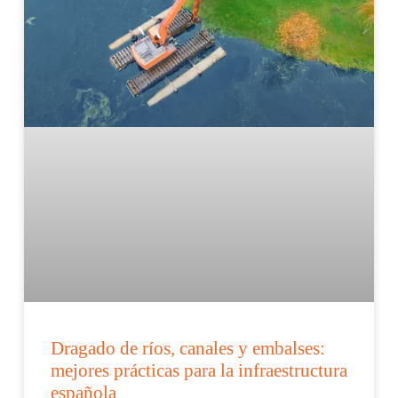
Dragado de ríos, canales y embalses:
mejores prácticas para la infraestructura
española