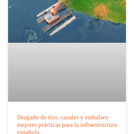
Dragado de ríos, canales y embalses:
mejores prácticas para la infraestructura
española